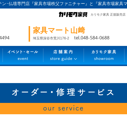
テン･仏壇専門店『家具市場秩父ファニチャー』と『家具市場家具
カリモク家具 正規販売店
家具マート山﨑
-4494
tel.048-584-0688
埼玉県深谷市荒川176-2