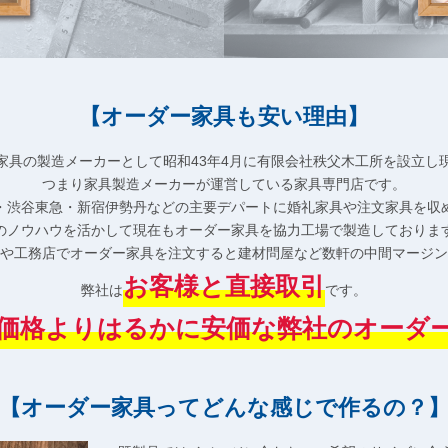
【オーダー家具も安い理由】
家具の製造メーカーとして昭和43年4月に有限会社秩父木工所を設立し
つまり家具製造メーカーが運営している家具専門店です。
・渋谷東急・新宿伊勢丹などの主要デパートに婚礼家具や注文家具を収
のノウハウを活かして現在もオーダー家具を協力工場で製造しておりま
や工務店でオーダー家具を注文すると建材問屋など数軒の中間マージン
お客様と直接取引
弊社は
です。
価格よりはるかに安価な弊社のオーダ
【オーダー家具ってどんな感じで作るの？