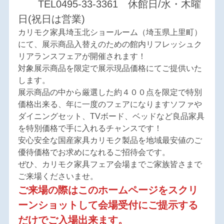
TEL0495-33-3361 休館日/水・木曜
日(祝日は営業)
カリモク家具埼玉北ショールーム（埼玉県上里町）
にて、展示商品入替えのための館内リフレッシュク
リアランスフェアが開催されます！
対象展示商品を限定で展示現品価格にてご提供いた
します。
展示商品の中から厳選した約４００点を限定で特別
価格出来る、年に一度のフェアになりますソファや
ダイニングセット、TVボード、ベッドなど良品家具
を特別価格で手に入れるチャンスです！
安心安全な国産家具カリモク製品を地域最安値のご
優待価格でお求めになれるご招待会です。
ぜひ、カリモク家具フェア会場までご家族皆さまで
ご来場くださいませ。
ご来場の際はこのホームページをスクリ
ーンショットして会場受付にご提示する
だけでご入場出来ます。