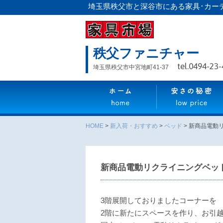
埼玉県秩父市と深谷市にある家具･カー
秩父ファニチャー
tel.0494-23
埼玉県秩父市中宮地町41-37
HOME
>
新入荷・おすすめ
>
ベッド
>
新商品電動
新商品電動リクライニングベッ
3階展開しておりましたコーナーを
2階に新たにスペースを作り、お引