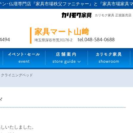
テン･仏壇専門店『家具市場秩父ファニチャー』と『家具市場家具
カリモク家具 正規販売店
家具マート山﨑
-4494
tel.048-584-0688
埼玉県深谷市荒川176-2
リクライニングベッド
ド
越しいたしました。